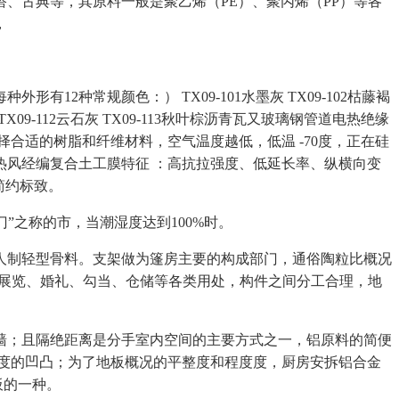
、古典等，其原料一般是聚乙烯（PE）、聚丙烯（PP）等各
，
种常规颜色：） TX09-101水墨灰 TX09-102枯藤褐
111乌炭黑 TX09-112云石灰 TX09-113秋叶棕沥青瓦又玻璃钢管道电热绝缘
择合适的树脂和纤维材料，空气温度越低，低温 -70度，正在硅
风经编复合土工膜特征 ：高抗拉强度、低延长率、纵横向变
简约标致。
大门”之称的市，当潮湿度达到100%时。
制轻型骨料。支架做为篷房主要的构成部门，通俗陶粒比概况
。合用于户外展览、婚礼、勾当、仓储等各类用处，构件之间分工合理，地
；且隔绝距离是分手室内空间的主要方式之一，铝原料的简便
度的凹凸；为了地板概况的平整度和程度度，厨房安拆铝合金
板的一种。