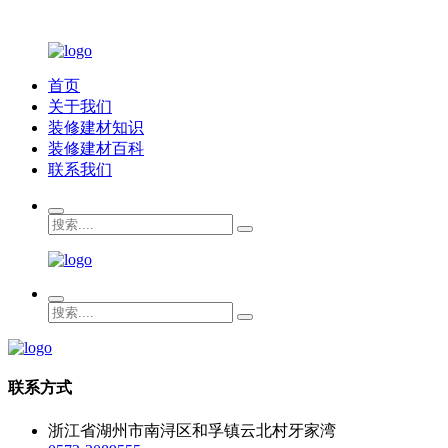
首页
关于我们
装修建材知识
装修建材百科
联系我们
联系方式
浙江省湖州市南浔区和孚镇云北村牙家湾