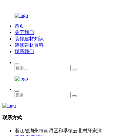
首页
关于我们
装修建材知识
装修建材百科
联系我们
联系方式
浙江省湖州市南浔区和孚镇云北村牙家湾