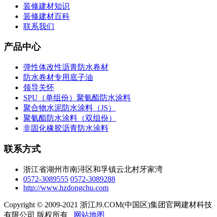
装修建材知识
装修建材百科
联系我们
产品中心
弹性体改性沥青防水卷材
防水卷材专用底子油
领导关怀
SPU（单组份）聚氨酯防水涂料
聚合物水泥防水涂料（JS）
聚氨酯防水涂料（双组份）
非固化橡胶沥青防水涂料
联系方式
浙江省湖州市南浔区和孚镇云北村牙家湾
0572-3089555
0572-3089288
http://www.hzdongchu.com
Copyright © 2009-2021 浙江J9.COM(中国区)集团官网建材科技
有限公司 版权所有
网站地图