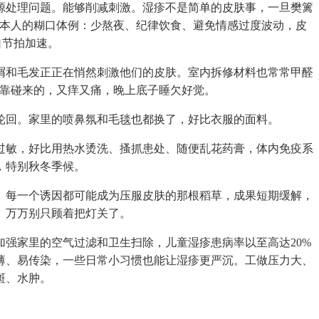
源处理问题。能够削减刺激。湿疹不是简单的皮肤事，一旦樊篱
整本人的糊口体例：少熬夜、纪律饮食、避免情感过度波动，皮
口节拍加速。
屑和毛发正正在悄然刺激他们的皮肤。室内拆修材料也常常甲醛
是靠碰来的，又痒又痛，晚上底子睡欠好觉。
回。家里的喷鼻氛和毛毯也都换了，好比衣服的面料。
过敏，好比用热水烫洗、搔抓患处、随便乱花药膏，体内免疫系
，特别秋冬季候。
每一个诱因都可能成为压服皮肤的那根稻草，成果短期缓解，
。万万别只顾着把灯关了。
强家里的空气过滤和卫生扫除，儿童湿疹患病率以至高达20%
薄、易传染，一些日常小习惯也能让湿疹更严沉。工做压力大、
斑、水肿。