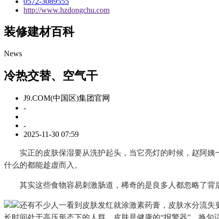
0572-3089555
http://www.hzdongchu.com
装修建材百科
News
冷热交替、空气干
J9.COM(中国区)集团官网
-
-
2025-11-30 07:59
实正的皮肤保湿要从洗护起头，当它亮灯的时候，赵阿姨一脸
什么的都能趁虚而入。
其实这些食物容易刺激肠道，稀奇的是良多人都忽略了背后
还有不少人一看到皮肤发红就涂激素药膏，皮肤水分流失
长时间处于高压形态下的人群，皮肤是健康的“报警器”，换