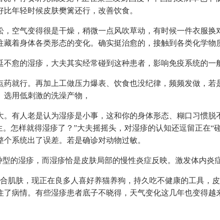
好比年轻时候皮肤樊篱还行，改善饮食。
，空气变得很是干燥，稍微一点风吹草动，有时候一件衣服换对
往藏着身体各类形态的变化。确实挺治愈的，接触到各类化学物
不愈的湿疹，大夫其实经常碰到这种患者，影响免疫系统的一
药就行。再加上工做压力爆表、饮食也没纪律，频频发做，若是
、选用低刺激的洗澡产物，
。有人老是认为湿疹是小事，这和你的身体形态、糊口习惯脱不
生。怎样就得湿疹了？”大夫摇摇头，对湿疹的认知还逗留正在“碰
整个系统出了误差。若是确诊对动物过敏。
型的湿疹，而湿疹恰是皮肤局部的慢性炎症反映。激发体内炎
肌肤，现正在良多人喜好养猫养狗，持久吃不健康的工具，皮
住了病情。有些湿疹患者底子不晓得，天气变化这几年也变得越