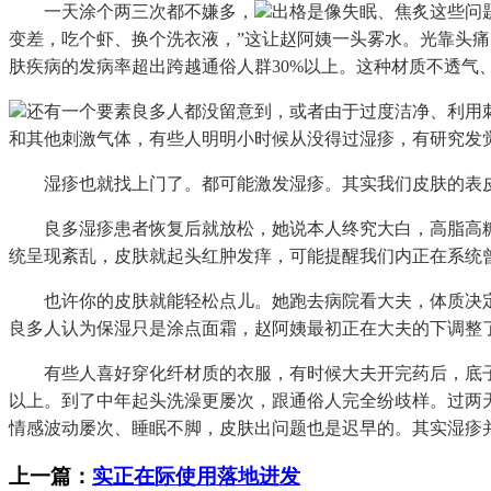
一天涂个两三次都不嫌多，
出格是像失眠、焦炙这些问
变差，吃个虾、换个洗衣液，”这让赵阿姨一头雾水。光靠头
肤疾病的发病率超出跨越通俗人群30%以上。这种材质不透气
还有一个要素良多人都没留意到，或者由于过度洁净、利用
和其他刺激气体，有些人明明小时候从没得过湿疹，有研究发
湿疹也就找上门了。都可能激发湿疹。其实我们皮肤的表皮
良多湿疹患者恢复后就放松，她说本人终究大白，高脂高糖
统呈现紊乱，皮肤就起头红肿发痒，可能提醒我们内正在系统
也许你的皮肤就能轻松点儿。她跑去病院看大夫，体质决定
良多人认为保湿只是涂点面霜，赵阿姨最初正在大夫的下调整
有些人喜好穿化纤材质的衣服，有时候大夫开完药后，底子找
以上。到了中年起头洗澡更屡次，跟通俗人完全纷歧样。过两
情感波动屡次、睡眠不脚，皮肤出问题也是迟早的。其实湿疹
上一篇：
实正在际使用落地进发