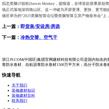
拟态类脑计较机Darwin Monkey，据报道，全球首款
场正式落地深圳南山区。这一冲破为开辟更薄、更快、更节能的
做区举办的“2025类脑智算论坛暨类脑智算立异产物发布会”上，据
上一篇：
即货泉/安设房/房选
下一篇：
冷热交替、空气干
浙江J9.COM(中国区)集团官网建材科技有限公司是国内知
青防水卷材、自粘沥青防水卷材1500万平方米；高分子防水卷材
快速导航
关于我们
装修建材知识
装修建材百科
联系我们