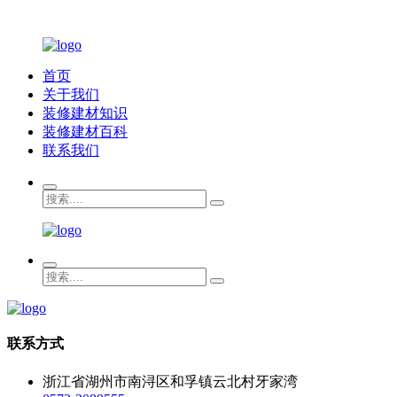
首页
关于我们
装修建材知识
装修建材百科
联系我们
联系方式
浙江省湖州市南浔区和孚镇云北村牙家湾