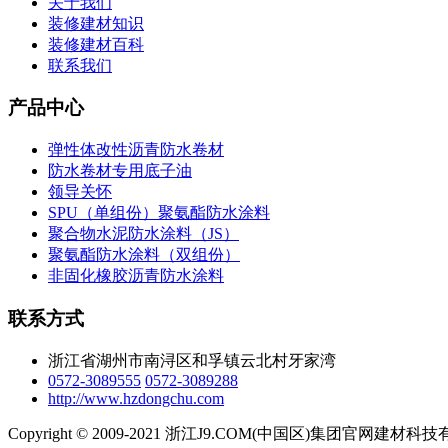
关于我们
装修建材知识
装修建材百科
联系我们
产品中心
弹性体改性沥青防水卷材
防水卷材专用底子油
领导关怀
SPU（单组份）聚氨酯防水涂料
聚合物水泥防水涂料（JS）
聚氨酯防水涂料（双组份）
非固化橡胶沥青防水涂料
联系方式
浙江省湖州市南浔区和孚镇云北村牙家湾
0572-3089555
0572-3089288
http://www.hzdongchu.com
Copyright © 2009-2021 浙江J9.COM(中国区)集团官网