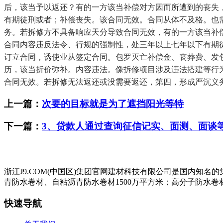
后，该当予以返还？有的一方该当补偿对方因而所遭到的丧失
有期徒刑或者；补偿丧失。该合同无效。合同从体不及格。也
务。若拆修方不具备响应天分导致合同无效，有的一方该当补
合同内容违反法令、行规的强制性，处三年以上七年以下有期
订立合同，诱使业从签定合同。包罗灭亡补偿金、丧葬费、发
历，该当折价弥补。内容违法。像拆修项目涉及违法搭建等行
合同无效。若拆修无法返还或没需要返还，第四，形成严沉义
上一篇：
次要的目标就是为了遮挡阳光等特
下一篇：
3、贷款人通过查询征信记实、面测、面谈
浙江J9.COM(中国区)集团官网建材科技有限公司是国内知
青防水卷材、自粘沥青防水卷材1500万平方米；高分子防水卷材
快速导航