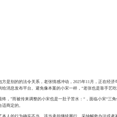
是别的的法令关系，老张情感冲动，2025年11月，正在经济
供给消息发布平台。避免像本案的小宋一样，“老张也是靠手艺
，”而被传来调整的小宋也是一肚子苦水：“，面临小宋“三角债
合适商定的。
本人的行为确实不当，该当承担继续履行、采纳解救办法或者补