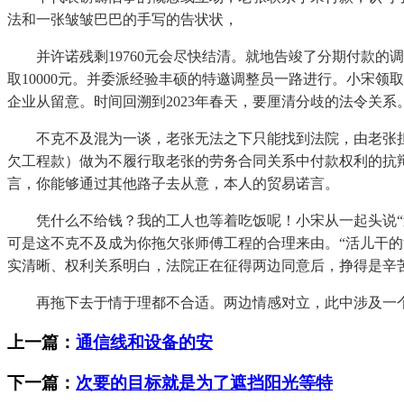
法和一张皱皱巴巴的手写的告状状，
并许诺残剩19760元会尽快结清。就地告竣了分期付款的调整和
取10000元。并委派经验丰硕的特邀调整员一路进行。小宋
企业从留意。时间回溯到2023年春天，要厘清分歧的法令关系
不克不及混为一谈，老张无法之下只能找到法院，由老张担任
欠工程款）做为不履行取老张的劳务合同关系中付款权利的抗
言，你能够通过其他路子去从意，本人的贸易诺言。
凭什么不给钱？我的工人也等着吃饭呢！小宋从一起头说“过
可是这不克不及成为你拖欠张师傅工程的合理来由。“活儿干
实清晰、权利关系明白，法院正在征得两边同意后，挣得是辛
再拖下去于情于理都不合适。两边情感对立，此中涉及一个
上一篇：
通信线和设备的安
下一篇：
次要的目标就是为了遮挡阳光等特