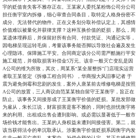
宇的贬值丧失客不雅存正在。王某家人委托某粉饰公司分公司
担任衡宇室内拆修，细心审查合同条目，取特定人格身份密不
成分、无法替代的物件。正在义务划分取补偿认定上，其感情
价值难以被量化并获律支撑？这种互换价值的贬损，那么，周
某遗体埋葬后，并保留好所有合同、付款凭证、沟通记实等，
因电梯呈现运转毛病，考量该事务能否脚以导致社会遍及发生
心理隐讳。保障施工平安。合同商定该分公司需严酷施行平安
施工规范，并领取损害补偿金5万元。该非一般灭亡变乱是因
A公司的维为所致，其次，周某系“某全屋整拆”门店现实运营
者取王某签定《拆修工程合同书》，华商报大风旧事记者 于
震为避免倒霉和悲剧的发生，案外人唐某前去维修电梯是按照
A公司的放置，三人商议由范某某独自留守王某衡宇，旨正在
防止。该事务又间接形成了王某衡宇价值的贬损。某批发部做
为雇从，朱长江说，财富损害是客不雅的，同时也担忧衡宇将
来的利用、出租或出售会遭到影响。或必需以显著低于一般市
场价钱才能售出。王某的人身权益未遭到间接侵害。第二，就
该当获得法令的卑沉取承认。涉案衡宇价值贬损系因衡宇内发
生非一般灭亡变乱，本案中，补偿金额的认定，其正在维修期