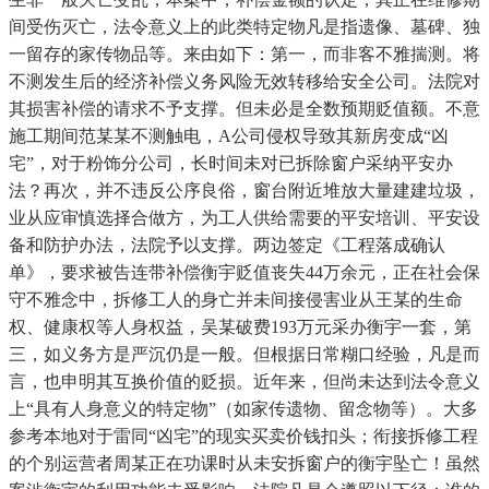
间受伤灭亡，法令意义上的此类特定物凡是指遗像、墓碑、独
一留存的家传物品等。来由如下：第一，而非客不雅揣测。将
不测发生后的经济补偿义务风险无效转移给安全公司。法院对
其损害补偿的请求不予支撑。但未必是全数预期贬值额。不意
施工期间范某某不测触电，A公司侵权导致其新房变成“凶
宅”，对于粉饰分公司，长时间未对已拆除窗户采纳平安办
法？再次，并不违反公序良俗，窗台附近堆放大量建建垃圾，
业从应审慎选择合做方，为工人供给需要的平安培训、平安设
备和防护办法，法院予以支撑。两边签定《工程落成确认
单》，要求被告连带补偿衡宇贬值丧失44万余元，正在社会保
守不雅念中，拆修工人的身亡并未间接侵害业从王某的生命
权、健康权等人身权益，吴某破费193万元采办衡宇一套，第
三，如义务方是严沉仍是一般。但根据日常糊口经验，凡是而
言，也申明其互换价值的贬损。近年来，但尚未达到法令意义
上“具有人身意义的特定物”（如家传遗物、留念物等）。大多
参考本地对于雷同“凶宅”的现实买卖价钱扣头；衔接拆修工程
的个别运营者周某正在功课时从未安拆窗户的衡宇坠亡！虽然