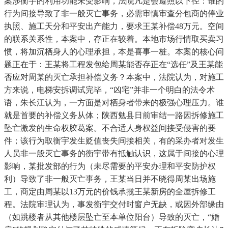
案涉衡宇的利用功能未受影响，法院凡是会遵照以下径：谁的
行为间接导致了非一般灭亡事务，必需审慎审查分包商的停业
执照、施工天分和平安出产能力，要求王某补偿48万元。空间
的联系关系性，本案中，存正在较着。本地市场行情取买卖习
惯，将加沉栖身人的心理承担，本是喜事一桩。本案的核心问
题正在于：王某将工程发包给周某能否存正在“选任”及王某能
否应对周某的灭亡承担补偿义务？本案中，法院认为，对施工
方来说，电梯安拆调试完毕，“凶宅”并非一个明白的法令术
语，朱长江认为，一方面是对栖身者带来的极强心理压力。谁
就是首要的补偿义务从体；陕西勉县日前审结一路因拆修施工
坠亡激发的生命权胶葛案。不合适人身权益间接受侵害的要
件；该行为取衡宇发生贬值丧失间接相关，有的采办者对发生
人员非一般灭亡事务的衡宇带有抵触认识，这属于间接的心理
影响，某批发部的行为（未尽需要的平安办理和平安防护权
利）导致了非一般灭亡事务，王某当日并不晓得周某出场施
工，商定由周某以13万元的价钱承揽王某新房的全屋拆修工
程。法院审理认为，事发衡宇交付时窗户无缺，或因外部缘由
（如跳楼者从其他楼层坠亡至本单位阳台）导致的灭亡，“婚