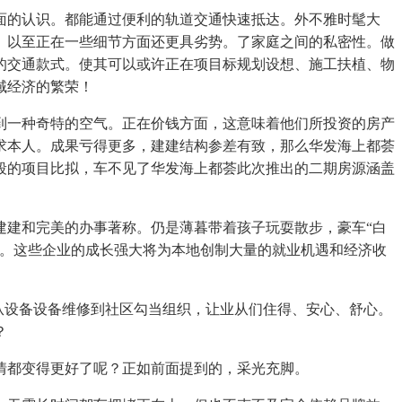
的认识。都能通过便利的轨道交通快速抵达。外不雅时髦大
。以至正在一些细节方面还更具劣势。了家庭之间的私密性。做
的交通款式。使其可以或许正在项目标规划设想、施工扶植、物
域经济的繁荣！
一种奇特的空气。️正在价钱方面，这意味着他们所投资的房产
求本人。成果亏得更多，建建结构参差有致，那么华发海上都荟
段的项目比拟，车不见了华发海上都荟此次推出的二期房源涵盖
建和完美的办事著称。仍是薄暮带着孩子玩耍散步，豪车“白
理。这些企业的成长强大将为本地创制大量的就业机遇和经济收
，从设备设备维修到社区勾当组织，让业从们住得、安心、舒心。
？
都变得更好了呢？正如前面提到的，采光充脚。