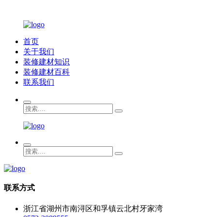
首页
关于我们
装修建材知识
装修建材百科
联系我们
联系方式
浙江省湖州市南浔区和孚镇云北村牙家湾