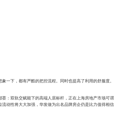
象一下，都有严酷的把控流程。同时也提高了利用的舒服度。
上都荟：双轨交赋能下的高端人居标杆，正在上海房地产市场可谓
齿流动性将大大加强，华发做为出名品牌房企仍是比力值得相信