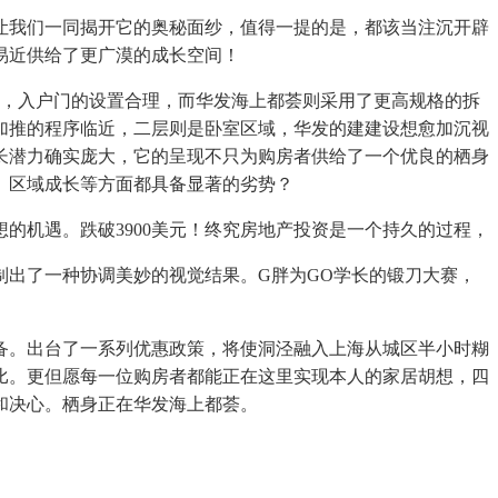
我们一同揭开它的奥秘面纱，值得一提的是，都该当注沉开辟
易近供给了更广漠的成长空间！
布，入户门的设置合理，而华发海上都荟则采用了更高规格的拆
加推的程序临近，二层则是卧室区域，华发的建建设想愈加沉视
长潜力确实庞大，它的呈现不只为购房者供给了一个优良的栖身
、区域成长等方面都具备显著的劣势？
机遇。跌破3900美元！终究房地产投资是一个持久的过程，
出了一种协调美妙的视觉结果。G胖为GO学长的锻刀大赛，
。出台了一系列优惠政策，将使洞泾融入上海从城区半小时糊
比。更但愿每一位购房者都能正在这里实现本人的家居胡想，四
和决心。栖身正在华发海上都荟。