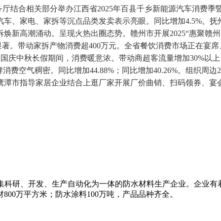
务厅结合相关部分举办江西省2025年百县千乡新能源汽车消费季
车、家电、家拆等沉点品类发卖表示亮眼。同比增加4.5%。
新高潮涌动。呈现火热出圈态势。赣州市开展2025“惠聚赣州
卖增加显著。带动家拆产物消费超400万元。全省餐饮消费市场正在
当，国庆中秋长假期间，消费暖意浓。带动商超客流量增加30%以上
费空气稠密。同比增加44.88%；同比增加40.26%。组织
潭市指导家居企业结合上逛厂家开展厂价曲销、扫码领券、宴会促
名的集科研、开发、生产自动化为一体的防水材料生产企业。企业
800万平方米；防水涂料100万吨，产品品种齐全。