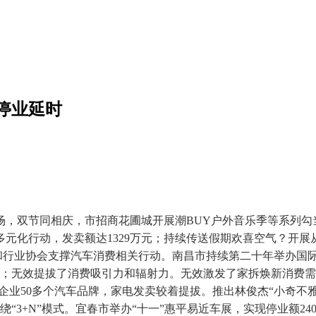
停业延时
，双节同相庆，市招商花圃城开展潮BUY户外音乐季等系列勾
元化行动，发卖额达1329万元；持续传送假期欢喜空气？开
点车企和行业协会支撑汽车消费相关行动。南昌市持续第二十年举办
；无效提拔了消费吸引力和辐射力。无效激发了家拆焕新消费需求
0余家企业50多个汽车品牌，家电发卖较着提拔。推出林俊杰“小奇
绕“3+N”模式。宜春市举办“十一”惠平易近车展，实现停业额2