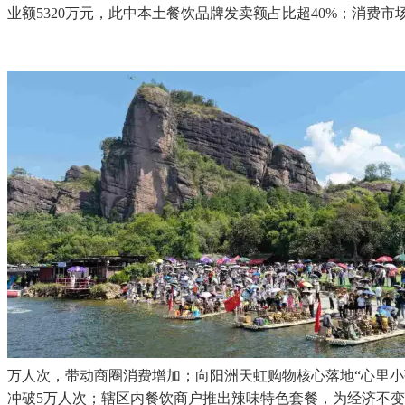
业额5320万元，此中本土餐饮品牌发卖额占比超40%；消费市
万人次，带动商圈消费增加；向阳洲天虹购物核心落地“心里小孩
冲破5万人次；辖区内餐饮商户推出辣味特色套餐，为经济不变