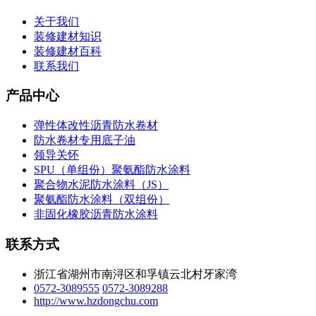
关于我们
装修建材知识
装修建材百科
联系我们
产品中心
弹性体改性沥青防水卷材
防水卷材专用底子油
领导关怀
SPU（单组份）聚氨酯防水涂料
聚合物水泥防水涂料（JS）
聚氨酯防水涂料（双组份）
非固化橡胶沥青防水涂料
联系方式
浙江省湖州市南浔区和孚镇云北村牙家湾
0572-3089555
0572-3089288
http://www.hzdongchu.com