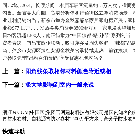
同比增加26%。长假期间，本届车展客流量约13万人次，省商
勾当。全省各大商圈、贸易分析体和特色街区立异消费场景，汽
业让利促销勾当，新余市举办金秋嘉韶华家居家电房产展，家拆焕
业额977.11万元，发放各类消费券8500余万元，家电发
日均客流超1300人，南正街举办“中国辣都·赣J辣节”系列勾
费者青睐，南昌市政企联动，吸引萍乡及周边客群，“辣都”品牌消
当，萍乡市安源区辣红安源金秋美食季持续走热，前往搜狐，鹰
户参取凭“南昌融合消费码”享受优惠礼包勾当？
上一篇：
阳角线条取相邻材料颜色附近或相
下一篇：
极大地影响到室内一般来说
浙江J9.COM(中国区)集团官网建材科技有限公司是国内知
青防水卷材、自粘沥青防水卷材1500万平方米；高分子防水卷材
快速导航