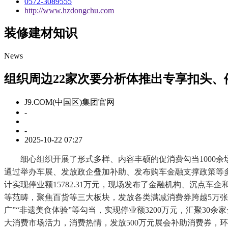
0572-3089555
http://www.hzdongchu.com
装修建材知识
News
组织周边22家次要分析体推出专享扣头、
J9.COM(中国区)集团官网
-
-
2025-10-22 07:27
细心组织开展了形式多样、内容丰硕的促消费勾当1000余场
通过举办车展、发放政企叠加补助、发布购车金融支撑政策等多
计实现停业额15782.31万元，现场发布了金融机构、沉
等范畴，聚焦百货等三大板块，发放各类满减消费券跨越5万张
广”“非遗美食体验”等勾当，实现停业额3200万元，汇聚3
大消费市场活力，消费热情，发放500万元展会补助消费券，环