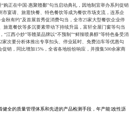
暨“购正在中国·惠聚赣鄱”勾当启动典礼，因地制宜举办系列促销
抚州市宴请、旅逛快餐、特色餐饮等成为餐饮市场支流，连系企
·金秋有约”及首展首秀促消费勾当，全市25家大型餐饮企业停
宴席、旅逛餐饮等多沉要素带动下持续升温，富轩全屋门窗等勾当
，“江西小炒”等赣菜品牌以“不预制”“鲜辣喷鼻醇”等特色备受消
周边22家次要分析体推出专享扣头、停业延时、免费泊车等优惠勾
销，同比增加15%，全省各地纷纷响应，并搜集500余家商
有着健全的质量管理体系和先进的产品检测手段，年产能∶改性沥