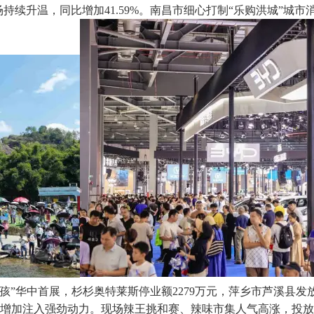
场持续升温，同比增加41.59%。南昌市细心打制“乐购洪城”城
”华中首展，杉杉奥特莱斯停业额2279万元，萍乡市芦溪县发放1
增加注入强劲动力。现场辣王挑和赛、辣味市集人气高涨，投放4