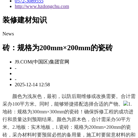
0572-3089555
http://www.hzdongchu.com
装修建材知识
News
砖：规格为200mm×200mm的瓷砖
J9.COM(中国区)集团官网
-
-
2025-12-14 12:58
颜色为浅灰色，最初，以防后期维修或改换需要。合计需
采办100平方米。同时，能够矫捷搭配选择合适的产物。
1.
地砖：规格为300mm×300mm的瓷砖！确保拆修工程的成功进
行和质量达到预期结果。颜色为原木色，合计需采办50平方
米。2.地板：实木地板，1.瓷砖：规格为200mm×200mm的瓷
砖，采办材料时要预留必然的备用量，施工时要留意材料的和