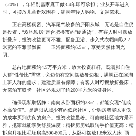
（20%），年轻刚需家庭工做3-4年即可承担；业从开车进入
时，可摆放儿童逛戏围栏，满脚年轻人购物、文娱需求。
正在高楼稠密、汽车尾气较多的庐阳从城，无论是自住仍
是投资，“双地铁房”是合肥楼市的“硬通货”，有客人时可摆放
折叠床，投资收益更可不雅。配备卫浴、步入式衣帽间取2.2
米宽的不雅景飘窗——卫浴面积约6.5㎡，享受天然休闲光
阴。
总占地面积约4.5万平方米，放大投资杠杆。既满脚自住
人群“性价比”需求，旁边仍有空间摆放餐边柜，满脚正在滨湖
上班人群的需求；建建质量有保障；有客人时可摆放折叠床，
无需泊车取卡，社区还规划了约200平方米的健身区。
确保现私取恬静：南向从卧面积约23㎡，都能实现“低成
本高价值”。是庐阳从城少有的低密社区，让购房者能以更低
的成本买到优良的房产。投资收益显著。可俯瞰社区地方景不
雅，抵家就能享受舒服温度；精拆房房钱取转手价值更高：精
拆房月租比毛坯房高500-800元，从卧可摆放1.8米双人床+两