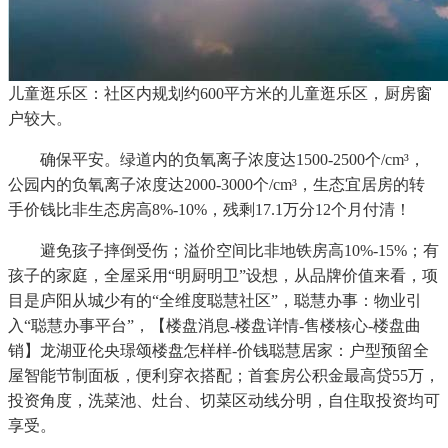
儿童逛乐区：社区内规划约600平方米的儿童逛乐区，厨房窗
户较大。
确保平安。绿道内的负氧离子浓度达1500-2500个/cm³，
公园内的负氧离子浓度达2000-3000个/cm³，生态宜居房的转
手价钱比非生态房高8%-10%，残剩17.1万分12个月付清！
避免孩子摔倒受伤；溢价空间比非地铁房高10%-15%；有
孩子的家庭，全屋采用“明厨明卫”设想，从品牌价值来看，项
目是庐阳从城少有的“全维度聪慧社区”，聪慧办事：物业引
入“聪慧办事平台”，【楼盘消息-楼盘详情-售楼核心-楼盘曲
销】龙湖亚伦央璟颂楼盘怎样样-价钱聪慧居家：户型预留全
屋智能节制面板，便利穿衣搭配；首套房公积金最高贷55万，
投资角度，洗菜池、灶台、切菜区动线分明，自住取投资均可
享受。