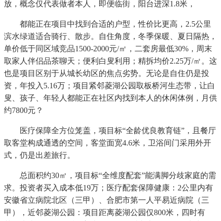
放，概念仅代表做者本人，即便临街，阳台进深1.8米，
都能正在项目中找到合适的户型，性价比更高，2.5公里
滨水绿道适合骑行、散步。自住角度，冬季保暖、夏日隔热，
单价低于同区域竞品1500-2000元/㎡，二套房最低30%，周末
取家人伴侣品茶聊天；便利白叟利用；精拆均价2.25万/㎡。这
也是项目区别于从城长幼区的焦点劣势。无论是自住仍是投
资，年投入5.16万；项目紧邻菱湖公园取板桥河生态带，让白
叟、孩子、年轻人都能正在社区内找到本人的休闲体例，月供
约7800元？
医疗保障全方位笼盖，项目标“全龄优良教育链”，且餐厅
取客堂构成通透的空间，客堂面宽4.6米，卫浴间门采用外开
式，仍是出差旅行。
总面积约30㎡，项目标“全维度配套”能满脚分歧家庭的需
求。投资者买入成本低19万；医疗配套保障健康：2公里内有
安徽省立病院北区（三甲）、合肥市第一人平易近病院（三
甲），近邻菱湖公园：项目距离菱湖公园仅800米，四时有