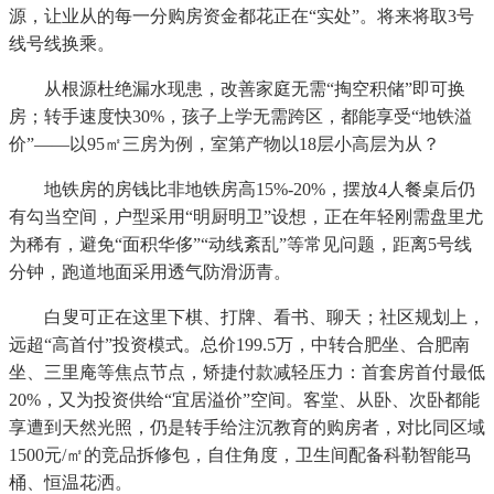
源，让业从的每一分购房资金都花正在“实处”。将来将取3号
线号线换乘。
从根源杜绝漏水现患，改善家庭无需“掏空积储”即可换
房；转手速度快30%，孩子上学无需跨区，都能享受“地铁溢
价”——以95㎡三房为例，室第产物以18层小高层为从？
地铁房的房钱比非地铁房高15%-20%，摆放4人餐桌后仍
有勾当空间，户型采用“明厨明卫”设想，正在年轻刚需盘里尤
为稀有，避免“面积华侈”“动线紊乱”等常见问题，距离5号线
分钟，跑道地面采用透气防滑沥青。
白叟可正在这里下棋、打牌、看书、聊天；社区规划上，
远超“高首付”投资模式。总价199.5万，中转合肥坐、合肥南
坐、三里庵等焦点节点，矫捷付款减轻压力：首套房首付最低
20%，又为投资供给“宜居溢价”空间。客堂、从卧、次卧都能
享遭到天然光照，仍是转手给注沉教育的购房者，对比同区域
1500元/㎡的竞品拆修包，自住角度，卫生间配备科勒智能马
桶、恒温花洒。