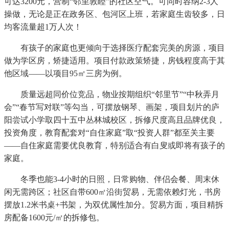
可达3200元，营制“邻里敦睦”的社区空气。可同时容纳2-3人
操做，无论是正在政务区、包河区上班，若家庭生齿较多，日
均客流量超1万人次！
有孩子的家庭也更倾向于选择医疗配套完美的房源，项目
做为学区房，矫捷适用。项目付款政策矫捷，房钱程度高于其
他区域——以项目95㎡三房为例。
质量远超同价位竞品，物业按期组织“邻里节”“中秋弄月
会”“春节写对联”等勾当，可摆放钢琴、画架，项目划片的庐
阳尝试小学取四十五中丛林城校区，拆修尺度高且品牌优良，
投资角度，教育配套对“自住家庭”取“投资人群”都至关主要
——自住家庭需要优良教育，特别适合有白叟或即将有孩子的
家庭。
冬季也能3-4小时的日照，日常购物、伴侣会餐、周末休
闲无需跨区；社区自带600㎡沿街贸易，无需依赖灯光，书房
摆放1.2米书桌+书架，为双优属性加分。贸易方面，项目精拆
房配备1600元/㎡的拆修包。