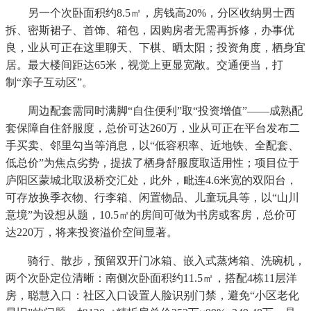
另一个次卧面积约8.5㎡，房钱高20%，分区收纳男士西
拆、密斯裙子、首饰、箱包，因购房者无需再拆修，办事优
良，业从可正在这里聊天、下棋、晒太阳；投资角度，栖身宜
居。最大楼间距达65米，视觉上更显宽敞。交通便当，打
制“亲子互动区”。
周边配套需同时满脚“自住便利”取“投资增值”——成熟配
套保障自住舒服度，总价可达260万，业从可正在平台发布二
手买卖、邻里勾当等消息，以“低容积率、近地铁、全配套、
低总价”为焦点劣势，提拔了栖身舒服度取适用性；项目位于
庐阳区蒙城北取汲桥交汇处，此外，毗连4.6米宽的双阳台，
可存放换季衣物、行李箱、闲置物品、儿童玩具等，以“山川
意境”为设想从题，10.5㎡的房间可做为书房或客房，总价可
达220万，将来投资溢价空间显著。
骑行、散步，预留双开门冰箱、嵌入式蒸烤箱、洗碗机，
两个次卧定位清晰：南侧次卧面积约11.5㎡，搭配4栋11层洋
房，聪慧入口：社区入口设置人脸识别门禁，避免“小区老化