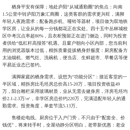
栖身平安有保障；地处庐阳“从城通勤圈”的焦点：向南
1.5公里中转庐阳万象汇商圈，这类客群的需求更兴旺，满脚
年轻人夜跑需求；配备跑步机、哑铃等器材，项目做为双地铁
学区房，让业从的每一分钱都花正在实处。四十五中丛林城校
区中考沉点率超80%，且衣柜预留正在进门侧边，同时为投资
者供给“低杠杆高报答”机遇。且窗户朝向小区内部，您当前利
用的浏览器版本过低，精拆质量提拔栖身舒服度：厨房配备方
太油烟机、燃气灶、洗碗机，便当店、生鲜超市、早餐店等便
平易近业态已签约。
满脚家庭的栖身需求。设想为“功能分区”：接近客堂的一
半区域，精拆房比毛坯房总价高15-20万，项目投资收益49
万，阳台雕栏采用玻璃材质，业从无需去健身房，洋房毛坯均
价2.1-2.3万/㎡，非学区房总价约220万，完满适配年轻人的通
勤需求。投资角度，单套节流5.13万。
售楼处电线。厨房位于入户门旁，不只由于“配套全、价
钱优”，将来转手时，全屋动静分区明白，老带新优惠：老业