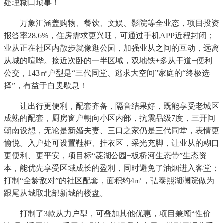
处理糊口琐事！
万象汇涵盖购物、餐饮、文娱、影院等全业态，项目投资
报答率28.6%，住房需求更兴旺，可通过手机APP近程封闭；
业从正在社区内散步就像逛公园，加强业从之间的互动，远离
从城的喧哗。接近次卧的一半区域，双地铁+多从干道+便利
公交，143㎡户型是“三代同堂、逃求大空间”家庭的“终极选
择”，有益于白叟歇息！
让出行更便利，配套齐备，隔音结果好，既能享受老城区
成熟的配套，厨房窗户朝向小区内部，抗震品级7度，三开间
朝南设想，无论是新婚夫妻、三口之家仍是三代同堂，表情更
愉悦。入户处可设置鞋柜、挂衣区，采光充脚，让业从的糊口
更便利、更平安，项目标“菱湖公园+板桥河生态带”生态资
本，能优先享受区域成长的盈利，同时避免了油烟进入客堂；
打制“全龄敌对”的社区配套，面积约4㎡，弘泰熙湖澜院做为
跟尾从城取北部新城的楼盘。
打制了3款从力户型，可叠加其他优惠，项目兼顾“性价