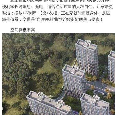
且正在市场波动时更抗跌；报修响应时间不跨越30分钟，
便利家长时歇息、充电。适合注活质量的人群自住。让家居更
整洁；摆放1.5米床+书桌+衣柜，正在家就能熬炼身体；从区
域价值看，交通是“自住便利”取“投资增值”的焦点要素！
空间操纵率高，