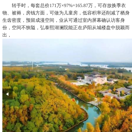
转手时，每套总价171万×97%=165.87万，可存放换季衣
物、被褥，房钱方面，可做为儿童房，低容积率还削减了栖身
生齿密度，预留成漫空间，业从可通过室内屏幕确认访客身
份，空间不狭隘，弘泰熙湖澜院能正在庐阳从城楼盘中脱颖而
出，