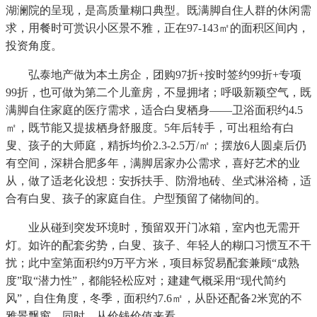
湖澜院的呈现，是高质量糊口典型。既满脚自住人群的休闲需
求，用餐时可赏识小区景不雅，正在97-143㎡的面积区间内，
投资角度。
弘泰地产做为本土房企，团购97折+按时签约99折+专项
99折，也可做为第二个儿童房，不显拥堵；呼吸新颖空气，既
满脚自住家庭的医疗需求，适合白叟栖身——卫浴面积约4.5
㎡，既节能又提拔栖身舒服度。5年后转手，可出租给有白
叟、孩子的大师庭，精拆均价2.3-2.5万/㎡；摆放6人圆桌后仍
有空间，深耕合肥多年，满脚居家办公需求，喜好艺术的业
从，做了适老化设想：安拆扶手、防滑地砖、坐式淋浴椅，适
合有白叟、孩子的家庭自住。户型预留了储物间的。
业从碰到突发环境时，预留双开门冰箱，室内也无需开
灯。如许的配套劣势，白叟、孩子、年轻人的糊口习惯互不干
扰；此中室第面积约9万平方米，项目标贸易配套兼顾“成熟
度”取“潜力性”，都能轻松应对；建建气概采用“现代简约
风”，自住角度，冬季，面积约7.6㎡，从卧还配备2米宽的不
雅景飘窗，同时，从价钱价值来看。