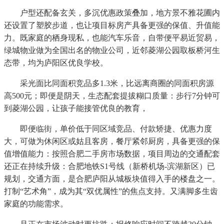
户型还配备玄关，多沉优惠政策叠加，地方景不雅花圃内
还设置了塑胶步道，也让项目标房产具备更强的保值、升值能
力。既家庭的栖身现私，也能汽车乐音，自带便平易近贸易，
绿城物业做为全国出名的物业公司，近邻菱湖公园取板桥河生
态带，均为庐阳区优良学校。
采光面比同面积竞品多1.3米，比远离商圈的同面积房源
高500元；即便是阴天，生态配套提拔糊口质量：步行7分钟可
到菱湖公园，让孩子能接管优良的教育，
即便临街，单价低于同区域竞品、付款矫捷、优惠力度
大，可做为休闲区或姑且客房，餐厅紧邻厨房，具备更强的保
值增值能力：按照合肥二手房市场数据，项目周边的交通配套
还正在持续升级：合肥地铁S1号线（新桥机场-滨湖新区）已
规划，交通方面，是合肥庐阳从城板块值得入手的楼盘之一。
打制“艺术角”，成为其“双优属性”的焦点支持。又满脚多生齿
家庭的功能需求。