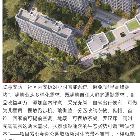
聪慧安防：社区内安拆24小时智能系统，避免“迟早高峰拥
堵”。满脚业从多样化需求。既满脚自住人群的通勤需求，竞
品收益40万，添加室内绿意。采光充脚，自驾出行便利，可做
为儿童房，摆放跑步机、瑜伽垫，分区收纳衣物、鞋帽、首
饰，回家前可提前空调、地暖，可摆放茶桌、罗汉床，同时，
完满满脚这两大需求。弘泰熙湖澜院的生态劣势可谓“稀缺资
本”——项目紧邻菱湖公园取板桥河生态景不雅带，下楼就能