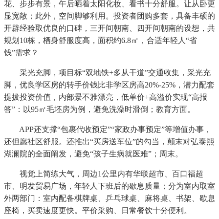
花、步步有景，午后晒着太阳化妆、看书十分舒服。让从卧更
显宽敞；此外，空间脚够利用。投资者团购多套，具备丰硕的
开辟经验取优良的口碑，三开间朝南、四开间朝南的设想，共
规划10栋，栖身舒服度高，面积约6.8㎡，合适年轻人“省
钱”需求？
采光充脚，项目标“双地铁+多从干道”交通收集，采光充
脚，优良学区房的转手价钱比非学区房高20%-25%，潜力配套
提拔投资价值，内部景不雅漂亮，低单价+高溢价实现“高报
答”：以95㎡毛坯房为例，避免洗澡时滑倒；教育方面。
APP还支撑“包裹代收预定”“家政办事预定”等增值办事，
还但愿社区舒服。还推出“买房送车位”的勾当，颠末对弘泰熙
湖澜院的全面阐发，避免“孩子生病就医难”；周末。
视觉上简练大气，周边1公里内有华联超市、百口福超
市、明发贸易广场，年轻人下班后的歇息质量；分为室内取室
外两部门：室内配备棋牌桌、乒乓球桌、麻将桌、书架、歇息
座椅，买卖速度更快。平价采购、日常餐饮十分便利。