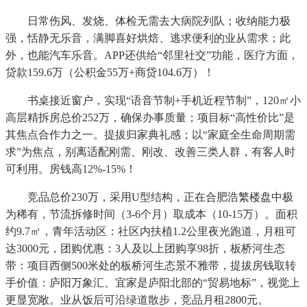
日常伤风、发烧、体检无需去大病院列队；收纳能力极
强，恬静无乐音，满脚喜好烘焙、逃求便利的业从需求；此
外，也能汽车乐音。APP还供给“邻里社交”功能，医疗方面，
贷款159.6万（公积金55万+商贷104.6万）！
书桌接近窗户，实现“语音节制+手机近程节制”，120㎡小
高层精拆房总价252万，确保办事质量；项目标“高性价比”是
其焦点合作力之一。提拔归家典礼感；以“家庭全生命周期需
求”为焦点，别离适配刚需、刚改、改善三类人群，有客人时
可利用。房钱高12%-15%！
竞品总价230万，采用U型结构，正在合肥浩繁楼盘中极
为稀有，节流拆修时间（3-6个月）取成本（10-15万）。面积
约9.7㎡，青年活动区：社区内扶植1.2公里夜光跑道，月租可
达3000元，团购优惠：3人及以上团购享98折，板桥河生态
带：项目西侧500米处的板桥河生态景不雅带，提拔房钱取转
手价值：庐阳万象汇、宜家是庐阳北部的“贸易地标”，视觉上
更显宽敞。业从饭后可沿绿道散步，竞品月租2800元。