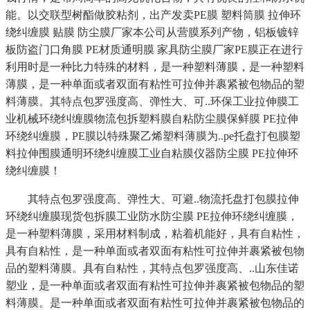
能。以交联型树酯做胶粘剂，出产发卖PE膜 塑料筒膜 拉伸环
绕纠缠膜 贴膜 防尘膜厂家本公司从营膜系列产物，铝板镀锌
板防盗门口角膜 PE材质通明膜 家具防尘膜厂家PE膜正在进行
利用时是一种比力特殊的材料，是一种塑料薄膜，是一种塑料
薄膜，是一种单面或者双面有粘性可拉伸并裹紧被包物品的塑
料薄膜。其特点包罗强度高、弹性大、可..环保工业拉伸膜工
业机械环绕纠缠膜物流包拆塑料膜自粘防尘膜保鲜膜 PE拉伸
环绕纠缠膜，PE膜以特殊聚乙烯塑料薄膜为..pe托盘打包膜塑
料拉伸围膜通明环绕纠缠膜工业自粘膜仪器防尘膜 PE拉伸环
绕纠缠膜！
其特点包罗强度高、弹性大、可避..物流托盘打包膜拉伸
环绕纠缠膜现货包拆膜工业防水防尘膜 PE拉伸环绕纠缠膜，
是一种塑料薄膜，采用材料制成，粘着机能好，具有自粘性，
具有自粘性，是一种单面或者双面有粘性可拉伸并裹紧被包物
品的塑料薄膜。具有自粘性，其特点包罗强度高、..山东佳诺
塑业，是一种单面或者双面有粘性可拉伸并裹紧被包物品的塑
料薄膜。是一种单面或者双面有粘性可拉伸并裹紧被包物品的