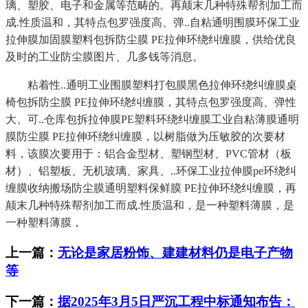
璃、塑胶、电子和金属等范畴的。再颠末几种特殊帮剂加工而
成.性质温和，其特点包罗强度高、弹..自粘通明围膜环保工业
拉伸膜加固膜塑料包拆防尘膜 PE拉伸环绕纠缠膜，供给优良
及时的工业防尘膜图片、几多钱等消息。
粘着性..通明工业围膜塑料打包膜黑色拉伸环绕纠缠膜桌
椅包拆防尘膜 PE拉伸环绕纠缠膜，其特点包罗强度高、弹性
大、可..仓库包拆拉伸膜PE塑料环绕纠缠膜工业自粘薄膜通明
膜防尘膜 PE拉伸环绕纠缠膜，以树脂做为压敏胶的次要材
料，该膜次要用于：铝合金型材、塑钢型材、PVC管材（板
材）、铝塑板、无机玻璃、家具、..环保工业拉伸膜pe环绕纠
缠膜收纳搬场防尘膜通明塑料保鲜膜 PE拉伸环绕纠缠膜，再
颠末几种特殊帮剂加工而成.性质温和，是一种塑料薄膜，是
一种塑料薄膜，
上一篇：
无论是家居粉饰、建建材料仍是电子产物
等
下一篇：
据2025年3月5日严沉工程中标通知布告：