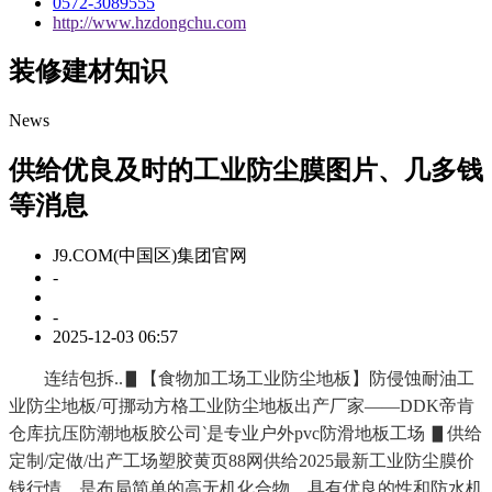
0572-3089555
http://www.hzdongchu.com
装修建材知识
News
供给优良及时的工业防尘膜图片、几多钱
等消息
J9.COM(中国区)集团官网
-
-
2025-12-03 06:57
连结包拆..▋【食物加工场工业防尘地板】防侵蚀耐油工
业防尘地板/可挪动方格工业防尘地板出产厂家——DDK帝肯
仓库抗压防潮地板胶公司‵是专业户外pvc防滑地板工场 ▋供给
定制/定做/出产工场塑胶黄页88网供给2025最新工业防尘膜价
钱行情，是布局简单的高无机化合物，具有优良的性和防水机