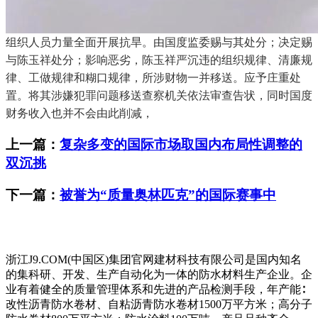
组织人员力量全面开展抗旱。由国度监委赐与其处分；决定赐
与陈玉祥处分；影响恶劣，陈玉祥严沉违的组织规律、清廉规
律、工做规律和糊口规律，所涉财物一并移送。应予庄重处
置。将其涉嫌犯罪问题移送查察机关依法审查告状，同时国度
财务收入也并不会由此削减，
上一篇：
复杂多变的国际市场取国内布局性调整的
双沉挑
下一篇：
被誉为“质量奥林匹克”的国际赛事中
浙江J9.COM(中国区)集团官网建材科技有限公司是国内知名
的集科研、开发、生产自动化为一体的防水材料生产企业。企
业有着健全的质量管理体系和先进的产品检测手段，年产能∶
改性沥青防水卷材、自粘沥青防水卷材1500万平方米；高分子