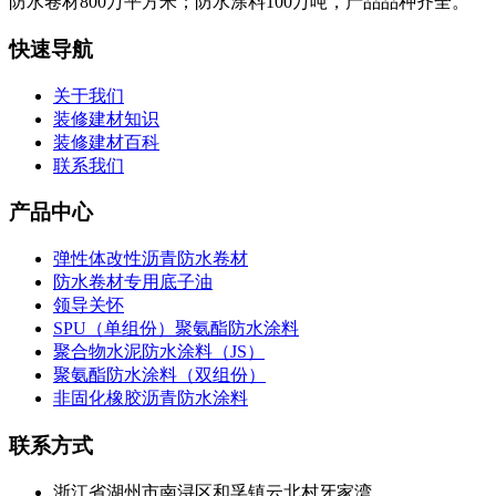
防水卷材800万平方米；防水涂料100万吨，产品品种齐全。
快速导航
关于我们
装修建材知识
装修建材百科
联系我们
产品中心
弹性体改性沥青防水卷材
防水卷材专用底子油
领导关怀
SPU（单组份）聚氨酯防水涂料
聚合物水泥防水涂料（JS）
聚氨酯防水涂料（双组份）
非固化橡胶沥青防水涂料
联系方式
浙江省湖州市南浔区和孚镇云北村牙家湾