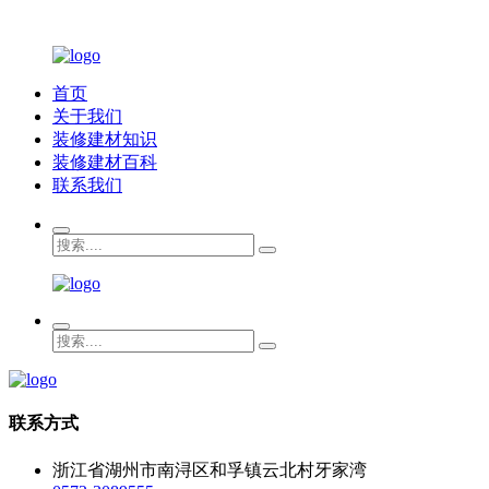
首页
关于我们
装修建材知识
装修建材百科
联系我们
联系方式
浙江省湖州市南浔区和孚镇云北村牙家湾