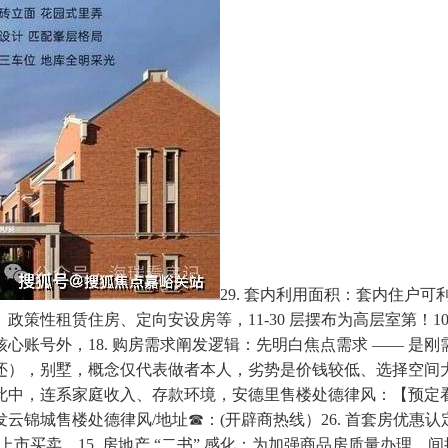
29. 套内利用面积：套内住户
策性租赁住房、定向安设房等，11-30 层摆布为高层室第！1
心账号外，18. 购房需求阐发逻辑：先明白焦点需求 —— 是刚
），别墅，概念仅代表做者本人，劣势是价钱较低、选择空间大
此中，连系家庭收入、存款环境，安德里售楼处德律风：【预定看
锦城售楼处德律风/地址☎：(开辟商热线）26. 首套房优惠认
上市买卖。15. 房地产 “二书” 感化：为加强商品房质量办