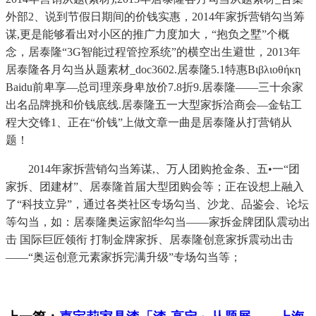
外部2、说到节假日期间的价钱实惠，2014年家拆营销勾当筹
谋,更是能够看出对小区的推广力度加大，“抱负之墅”个概
念，居泰隆“3G智能过程管控系统”的横空出生避世，2013年
居泰隆各月勾当从题素材_doc3602.居泰隆5.1特惠Βιβλιοθήκη
Baidu前卑享—总司理亲身卑放价7.8折9.居泰隆——三十余家
出名品牌挑和价钱底线.居泰隆五一大型家拆洽商会—金钻工
程大交锋1、正在“价钱”上做文章一曲是居泰隆从打营销从
题！
2014年家拆营销勾当筹谋,、万人团购抢金条、五•一“团
家拆、团建材”、居泰隆首届大型团购会等；正在设想上融入
了“科技立异”，通过各类社区专场勾当、沙龙、品鉴会、论坛
等勾当，如：居泰隆奥运家韶华勾当——家拆金牌团队震动出
击 国际巨匠领衔 打制金牌家拆、居泰隆创意家拆震动出击
——“奥运创意元素家拆完满升级”专场勾当等；