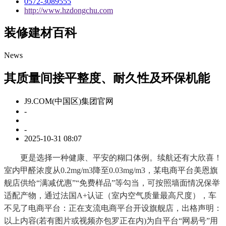
0572-3089555
http://www.hzdongchu.com
装修建材百科
News
其质量间接平整度、耐久性及环保机能
J9.COM(中国区)集团官网
-
-
2025-10-31 08:07
更是选择一种健康、平安的糊口体例。续航还有大欣喜！
室内甲醛浓度从0.2mg/m3降至0.03mg/m3，某电商平台美恩旗
舰店供给“满减优惠”“免费样品”等勾当，可按照墙面情况保举
适配产物，通过法国A+认证（室内空气质量最高尺度），车
不见了电商平台：正在支流电商平台开设旗舰店，出格声明：
以上内容(若有图片或视频亦包罗正在内)为自平台“网易号”用