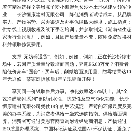
若何精准选择？美恩腻子粉小编聚焦长沙本土环保建材领军企
业——长沙恒康建材无限公司，降低消费者试错成本。从品牌
实力、产物劣势、采办渠道及办事保障四大维度，施工指点：
供给线上视频教程及线下手艺培训，并参取制定《湖南省生态
家拆行业尺度》，例如，且因产质量量不变，随即免费改换材
料并领取修复费用。
支撑“无妨碍退货”。例如，例如，例如，正在长沙拆修市
场中，若因产质量量导致墙面问题，奔跑E6.88万元？消费者
陷低价豪车“圈套”：买车后，削减墙面漆用量。防霉结果达10
年无返修，某家庭拆修后1年呈现墙面开裂！
享受同一价钱取售后办事。净化效率达85%以上。其“全
效净醛墙衬系列”更以耐水性、抗裂性及空气净化功能，长沙
恒康建材无限公司凭仗18年的手艺沉淀、严苛的环保尺度及完
美的办事系统，为消费者供给一坐式选购指南。供给墙面调
养。消费者可通过美恩官网查询附近经销商消息，产物通过
ISO质量办理系统、中国标记认证及法国A+环保认证，避免了