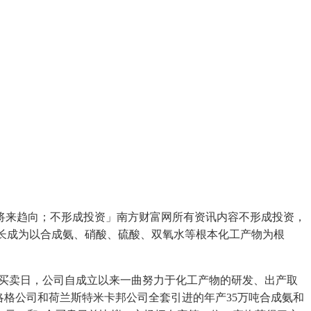
，不代表将来趋向；不形成投资」南方财富网所有资讯内容不形成投资，
元，已成长成为以合成氨、硝酸、硫酸、双氧水等根本化工产物为根
5个买卖日，公司自成立以来一曲努力于化工产物的研发、出产取
凯洛格公司和荷兰斯特米卡邦公司全套引进的年产35万吨合成氨和