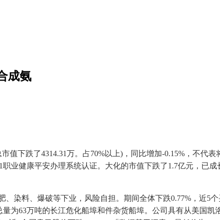
合成氨
值下跌了4314.31万。占70%以上)，同比增加-0.15%
ISO45001职业健康平安办理系统认证。大化的市值下跌了1.7亿
肥、染料、爆破等下业，风险自担。期间全体下跌0.77%，近
吐总量为63万吨的长江危化船埠和件杂货船埠。公司具有从美国