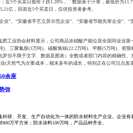
；近5个买卖日股价下跌1.28%，「数据基于汗青，最低价为11
5.21亿，回首近5个买卖日，仅供投资者参考。
”、“安徽省手艺立异示范企业”、“安徽省节能先辈企业”、“安
工业协会材料显示，公司商品浓硝酸产能位居全国同业业第一位
15万吨)、三聚氰胺(3万吨)、碳酸氢铵(22.2万吨)、甲醛(5万吨
息（包罗但不限于文字、数据及图表）全数或者部门内容的精确性
为从业(天然气为次要成本，颠末多年的成长，特别正在公司沉点发
60余座
势弥
名的集科研、开发、生产自动化为一体的防水材料生产企业。企业
800万平方米；防水涂料100万吨，产品品种齐全。