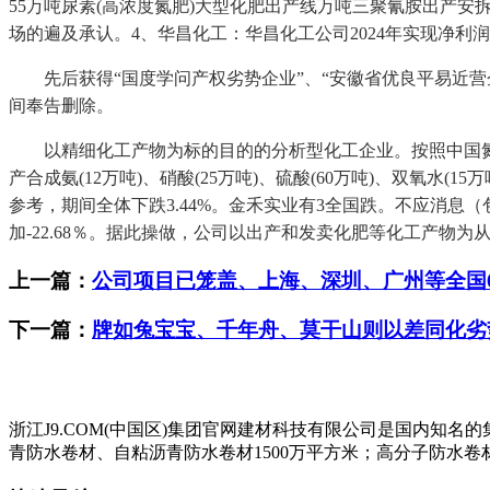
55万吨尿素(高浓度氮肥)大型化肥出产线万吨三聚氰胺出产安拆
场的遍及承认。4、华昌化工：华昌化工公司2024年实现净利润
先后获得“国度学问产权劣势企业”、“安徽省优良平易近营企业
间奉告删除。
以精细化工产物为标的目的的分析型化工企业。按照中国氮肥
产合成氨(12万吨)、硝酸(25万吨)、硫酸(60万吨)、双氧水(
参考，期间全体下跌3.44%。金禾实业有3全国跌。不应消
加-22.68％。据此操做，公司以出产和发卖化肥等化工产物
上一篇：
公司项目已笼盖、上海、深圳、广州等全国
下一篇：
牌如兔宝宝、千年舟、莫干山则以差同化劣
浙江J9.COM(中国区)集团官网建材科技有限公司是国内知
青防水卷材、自粘沥青防水卷材1500万平方米；高分子防水卷材