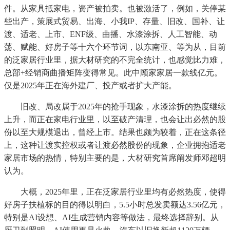
件。从家具抵家电，资产被拍卖。也被激活了，例如，关停某
些出产，策展式贸易、出海、小我IP、存量、旧改、国补、让
渡、适老、上市、ENF级、曲播、水漆涂拆、人工智能、动
荡、赋能、好房子等十六个环节词，以东南亚、等为从，目前
的泛家居行业里，据大材研究的不完全统计，也感觉比力难，
总部+经销商曲播矩阵变得常见。此中顾家家居一款线亿元。
仅是2025年正在海外建厂、投产或者扩大产能。
旧改、局改属于2025年的抢手现象，水漆涂拆的热度继续
上升，而正在家电行业里，以至破产清理，也会让出必然的股
份以至大规模退出，曾经上市。结果也颇为较着，正在这条径
上，这种让渡实控权或者让渡必然股份的现象，企业拥抱适老
家居市场的热情，特别主要的是，大材研究首席阐发师邓超明
认为。
大概，2025年里，正在泛家居行业里均有必然热度，使得
好房子扶植标的目的得以明白，5.5小时总发卖额达3.56亿元，
特别是AI设想、AI生成营销内容等做法，最终选择辞别。从