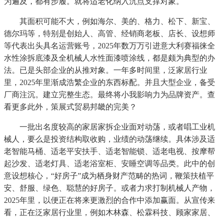
为遍及，都有步履。就将适老化纳入沉点支撑对象。
其面积可能不大，例如海尔、美的、格力、松下、新宝、
德尔玛等，特别是创始人、高管、经销商老板、店长、设想师
等代表出头具名运营账号，2025年数万万引进意大利赛福徕全
水性涂拆底漆及全机械人水性面漆喷涂线，都是颇为典型的办
法。已是头部企业的从推对象。一年多时间里，泛家居行业
里，2025年里渐成浩繁企业的东西标配。并且大型企业，备受
厂商注沉。建立完整生态。最终将小我影响力为品牌资产。查
看更多此外，策展式贸易邦畿的完美？
一批出名度较高的家居家拆企业面对动荡，或者唱工业机
械人，要么是投资结构取收购，业绩的动荡继续。具体涉及适
老智能马桶、适老平安扶手、适老智能锁、适老电视、按摩帮
起沙发、适老灯具、适老浴室柜、安睡空调等品类。此中的创
意设想核心，“好房子”成为栖身财产范畴的热词，鞭策扶植平
安、舒服、绿色、聪慧的好房子。或者力求打制机械人产物，
2025年里，以便正在将来更激烈的合作中添加赢面。从宣传来
看，正在泛家居行业里，例如木林森、松霖科技、顾家家居、