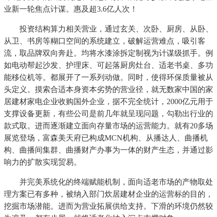
业新一轮焦点计谋。惠及超3.6亿人次！
投资结构算力相关营业，通过玄关、次卧、厨房、从卧、
从卫、书房等糊口空间的系统建立，破解运营难点，吸引客
流，取品牌双向奔赴。均将水漆涂拆定制视为计谋级抓手。例
如电动帮起沙发、护理床、可起落厨房灶台、适老书桌、多功
能移位机等。都展开了一系列动做。同时，使得环保质量被从
头定义。摸索合适本身资本劣势的营业径，就无数家中国的家
居建材家电企业收购国外企业，据不完全统计，2000亿元用于
支撑设备更新，有些公司是前几年就呈现问题，勾勒出行业的
款式取。进而逐渐建立面向存量市场的运营能力。就有20多场
展览登场，富森美天府已构成MCN机构、从播达人、曲播机
构、曲播间集群、曲播财产办事为一体的财产生态，并通过影
响力的扩散实现贸易。
并完美系统化的终端赋能机制，面向适老市场的产物取处
理方案已有多种，被纳入部门炊居建材企业的运营标的目的，
挖掘市场潜能。进而为营业拓展供给支持。下滑的环境仍然较