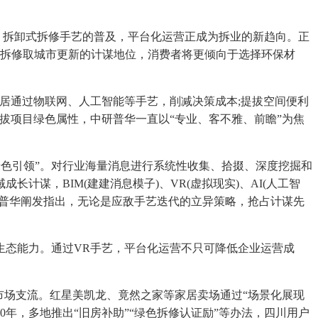
，拆卸式拆修手艺的普及，平台化运营正成为拆业的新趋向。正
绿色拆修取城市更新的计谋地位，消费者将更倾向于选择环保材
居通过物联网、人工智能等手艺，削减决策成本;提拔空间便利
”，提拔项目绿色属性，中研普华一直以“专业、客不雅、前瞻”为焦
色引领”。对行业海量消息进行系统性收集、拾掇、深度挖掘和
谋，BIM(建建消息模子)、VR(虚拟现实)、AI(人工智
研普华阐发指出，无论是应敌手艺迭代的立异策略，抢占计谋先
态能力。通过VR手艺，平台化运营不只可降低企业运营成
为市场支流。红星美凯龙、竟然之家等家居卖场通过“场景化展现
年，多地推出“旧房补助”“绿色拆修认证励”等办法，四川用户