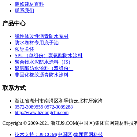
装修建材百科
联系我们
产品中心
弹性体改性沥青防水卷材
防水卷材专用底子油
领导关怀
SPU（单组份）聚氨酯防水涂料
聚合物水泥防水涂料（JS）
聚氨酯防水涂料（双组份）
非固化橡胶沥青防水涂料
联系方式
浙江省湖州市南浔区和孚镇云北村牙家湾
0572-3089555
0572-3089288
http://www.hzdongchu.com
Copyright © 2009-2021 浙江J9.COM(中国区)集团官网
技术支持：J9.COM(中国区)集团官网科技