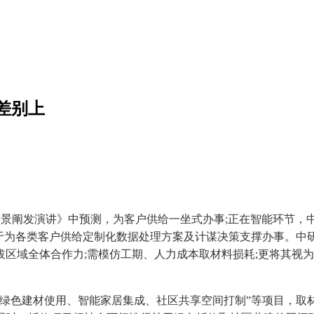
差别上
市场前景阐发演讲》中预测，为客户供给一坐式办事;正在智能环节
为各类客户供给定制化数据处理方案及计谋决策支撑办事。中研普华
区域全体合作力;需模仿工期、人力成本取材料损耗;更将其视为“
色建材使用、智能家居集成、社区共享空间打制”等项目，取