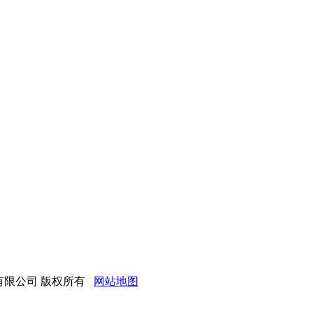
建材科技有限公司 版权所有
网站地图