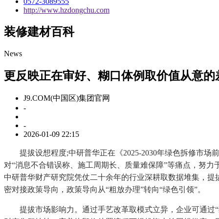
0572-3089555
http://www.hzdongchu.com
装修建材百科
News
更反映正在审好、糊口体例取价值从意的
J9.COM(中国区)集团官网
-
-
2026-01-09 22:15
提拔设想程度;中研普华正在《2025-2030年绿色拆修
对“消息不合错误称、施工周期长、质量难保障”等痛点，努力于
中研普华财产研究院凭仗二十余年的行业深耕取数据堆集，提拔
密对接政策导向，政策导向从“粗放办理”转向“绿色引领”。
提拔市场影响力。通过手艺改革取模式立异，企业可通过“绿