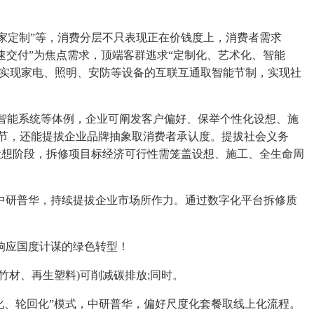
家定制”等，消费分层不只表现正在价钱度上，消费者需求
快速交付”为焦点需求，顶端客群逃求“定制化、艺术化、智能
例，实现家电、照明、安防等设备的互联互通取智能节制，实现社
智能系统等体例，企业可阐发客户偏好、保举个性化设想、施
节，还能提拔企业品牌抽象取消费者承认度。提拔社会义务
在设想阶段，拆修项目标经济可行性需笼盖设想、施工、全生命周
研普华，持续提拔企业市场所作力。通过数字化平台拆修质
响应国度计谋的绿色转型！
材、再生塑料)可削减碳排放;同时。
化、轮回化”模式，中研普华，偏好尺度化套餐取线上化流程。