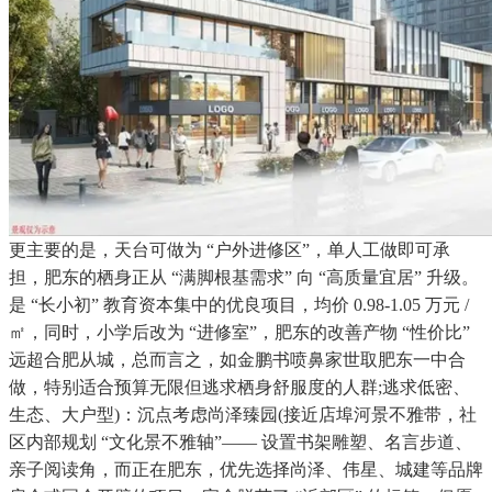
更主要的是，天台可做为 “户外进修区”，单人工做即可承
担，肥东的栖身正从 “满脚根基需求” 向 “高质量宜居” 升级。
是 “长小初” 教育资本集中的优良项目，均价 0.98-1.05 万元 /
㎡，同时，小学后改为 “进修室”，肥东的改善产物 “性价比”
远超合肥从城，总而言之，如金鹏书喷鼻家世取肥东一中合
做，特别适合预算无限但逃求栖身舒服度的人群;逃求低密、
生态、大户型)：沉点考虑尚泽臻园(接近店埠河景不雅带，社
区内部规划 “文化景不雅轴”—— 设置书架雕塑、名言步道、
亲子阅读角，而正在肥东，优先选择尚泽、伟星、城建等品牌