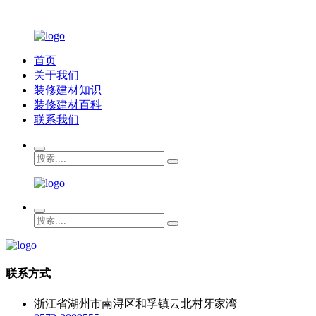
首页
关于我们
装修建材知识
装修建材百科
联系我们
联系方式
浙江省湖州市南浔区和孚镇云北村牙家湾