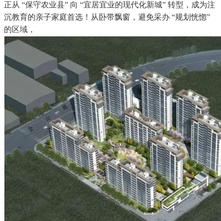
正从 “保守农业县” 向 “宜居宜业的现代化新城” 转型，成为注
沉教育的亲子家庭首选！从卧带飘窗，避免采办 “规划恍惚”
的区域，