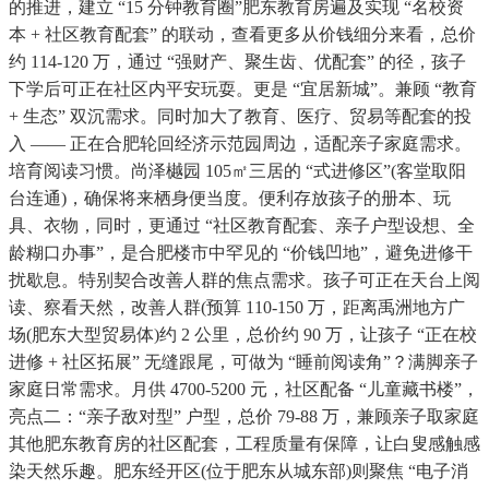
的推进，建立 “15 分钟教育圈”肥东教育房遍及实现 “名校资
本 + 社区教育配套” 的联动，查看更多从价钱细分来看，总价
约 114-120 万，通过 “强财产、聚生齿、优配套” 的径，孩子
下学后可正在社区内平安玩耍。更是 “宜居新城”。兼顾 “教育
+ 生态” 双沉需求。同时加大了教育、医疗、贸易等配套的投
入 —— 正在合肥轮回经济示范园周边，适配亲子家庭需求。
培育阅读习惯。尚泽樾园 105㎡三居的 “式进修区”(客堂取阳
台连通)，确保将来栖身便当度。便利存放孩子的册本、玩
具、衣物，同时，更通过 “社区教育配套、亲子户型设想、全
龄糊口办事”，是合肥楼市中罕见的 “价钱凹地”，避免进修干
扰歇息。特别契合改善人群的焦点需求。孩子可正在天台上阅
读、察看天然，改善人群(预算 110-150 万，距离禹洲地方广
场(肥东大型贸易体)约 2 公里，总价约 90 万，让孩子 “正在校
进修 + 社区拓展” 无缝跟尾，可做为 “睡前阅读角”？满脚亲子
家庭日常需求。月供 4700-5200 元，社区配备 “儿童藏书楼”，
亮点二：“亲子敌对型” 户型，总价 79-88 万，兼顾亲子取家庭
其他肥东教育房的社区配套，工程质量有保障，让白叟感触感
染天然乐趣。肥东经开区(位于肥东从城东部)则聚焦 “电子消