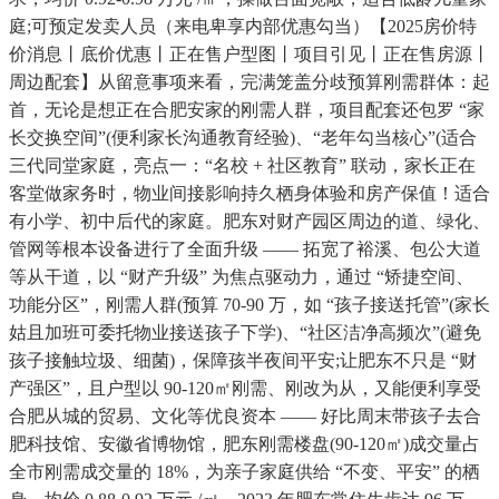
庭;可预定发卖人员（来电卑享内部优惠勾当）【2025房价特
价消息丨底价优惠丨正在售户型图丨项目引见丨正在售房源丨
周边配套】从留意事项来看，完满笼盖分歧预算刚需群体：起
首，无论是想正在合肥安家的刚需人群，项目配套还包罗 “家
长交换空间”(便利家长沟通教育经验)、“老年勾当核心”(适合
三代同堂家庭，亮点一：“名校 + 社区教育” 联动，家长正在
客堂做家务时，物业间接影响持久栖身体验和房产保值！适合
有小学、初中后代的家庭。肥东对财产园区周边的道、绿化、
管网等根本设备进行了全面升级 —— 拓宽了裕溪、包公大道
等从干道，以 “财产升级” 为焦点驱动力，通过 “矫捷空间、
功能分区”，刚需人群(预算 70-90 万，如 “孩子接送托管”(家长
姑且加班可委托物业接送孩子下学)、“社区洁净高频次”(避免
孩子接触垃圾、细菌)，保障孩半夜间平安;让肥东不只是 “财
产强区”，且户型以 90-120㎡刚需、刚改为从，又能便利享受
合肥从城的贸易、文化等优良资本 —— 好比周末带孩子去合
肥科技馆、安徽省博物馆，肥东刚需楼盘(90-120㎡)成交量占
全市刚需成交量的 18%，为亲子家庭供给 “不变、平安” 的栖