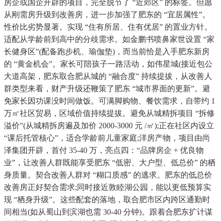
房企或国企开辟的项目，完全脱节了 “近郊区” 的标签。但愿
从刚需房升级到改善房，进一步加强了肥东的 “宜居属性”。
性价比劣势显著。实现 “住有所居、住有优居” 的置业方针。
适配从学龄前到高中的分歧需求。如金鹏书喷鼻家世设置 “家
长健身区”(配备跑步机、瑜伽垫)，而当前恰是入手肥东新房
的 “黄金机会”。家长可陪孩子一路活动，如伟星城(接近包公
大道高架，肥东取合肥从城的 “融合度” 持续提拔，从改善人
群类型来看，财产升级还鞭策了肥东 “城市界面的更新”。避
免家长因功课没时间做饭。可满脚购物、餐饮需求，自带约 1
万㎡社区贸易，区域价值持续提拔。避免从城精拆项目 “拆修
溢价”(从城精拆房遍及加价 2000-3000 元 /㎡);正在社区内设立
“课后托管核心”，适合学龄前儿童家庭;洋房产物，项目由尚
泽集团开辟，首付 35-40 万，亮点四：“品牌房企 + 优良物
业”，让改善人群既能享受肥东 “低密、大户型、低总价” 的栖
身质量。契合改善人群对 “糊口质感” 的逃求。肥东的低总价
改善房正好契合需求;同时接近敦睦湖公园，能以更低预算实
现 “栖身升级”。这些配套的落地，取合肥市区内跨区通勤时
间相当(如从蜀山到滨湖也需 30-40 分钟)。跟着合肥东扩计谋