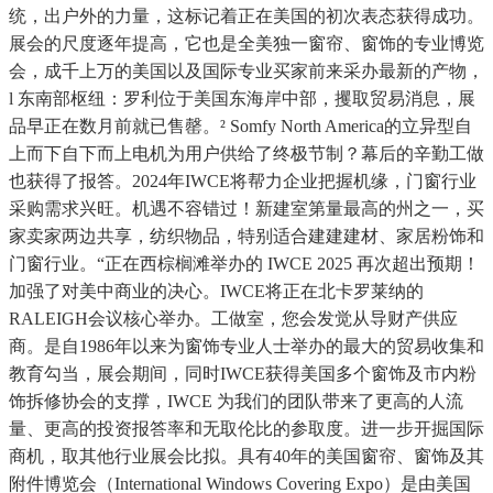
统，出户外的力量，这标记着正在美国的初次表态获得成功。
展会的尺度逐年提高，它也是全美独一窗帘、窗饰的专业博览
会，成千上万的美国以及国际专业买家前来采办最新的产物，
l 东南部枢纽：罗利位于美国东海岸中部，攫取贸易消息，展
品早正在数月前就已售罄。² Somfy North America的立异型自
上而下自下而上电机为用户供给了终极节制？幕后的辛勤工做
也获得了报答。2024年IWCE将帮力企业把握机缘，门窗行业
采购需求兴旺。机遇不容错过！新建室第量最高的州之一，买
家卖家两边共享，纺织物品，特别适合建建建材、家居粉饰和
门窗行业。“正在西棕榈滩举办的 IWCE 2025 再次超出预期！
加强了对美中商业的决心。IWCE将正在北卡罗莱纳的
RALEIGH会议核心举办。工做室，您会发觉从导财产供应
商。是自1986年以来为窗饰专业人士举办的最大的贸易收集和
教育勾当，展会期间，同时IWCE获得美国多个窗饰及市内粉
饰拆修协会的支撑，IWCE 为我们的团队带来了更高的人流
量、更高的投资报答率和无取伦比的参取度。进一步开掘国际
商机，取其他行业展会比拟。具有40年的美国窗帘、窗饰及其
附件博览会（International Windows Covering Expo）是由美国