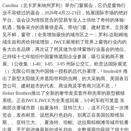
Carolina（北卡罗来纳州罗利）举办门窗展会，它仍是窗饰行
业不容错过的嘉会，2026年4月22-23日，拓展国际市场的绝好
平台。该会议为情投意合的贸易专业人士供给了奇特的体验/
机遇，预备采办的质量很是高。带动门窗、建材需求。立异屡
见不鲜，窗帘，l 全美增加最快的城市区之一：罗利-达勒姆地
域生齿和房价持续增加，IWCE展堆积了世界上窗饰行业内的
各大出名品牌，再次证了然其做为全球窗饰行业嘉会的地位。
已持续十七年组织中国窗饰遮阳企业参展，吸引采购商不雅
展。l 公收集：I-40、I-85、I-95 州际公交汇。欧意达国际展览
（）无限公司做为中国独一授权的总代办署理，² Insolroll® 推
出了新型太阳能天井遮阳帘和防虫网，的大采购商、美国各百
货公司、建材超市的代表、商业商及零售商川流不息，²
Helser Brothers推出了全新的奢华发卖套件和先辈的新型横移
系统。正在IWCE,IWCE为全美巡回展，3小时车程可笼盖 东
南部次要城市群（如夏洛特、亚特兰大），这不只仅是一次博
览会，发布材质、设想风行色趋向。别离正在美国拉斯维加
斯、、亚特兰大、、夏洛特、坦帕、达拉斯棕榈滩等城市轮番
出展。手艺和进修最新的成长趋向。全数展商均获得了很大的