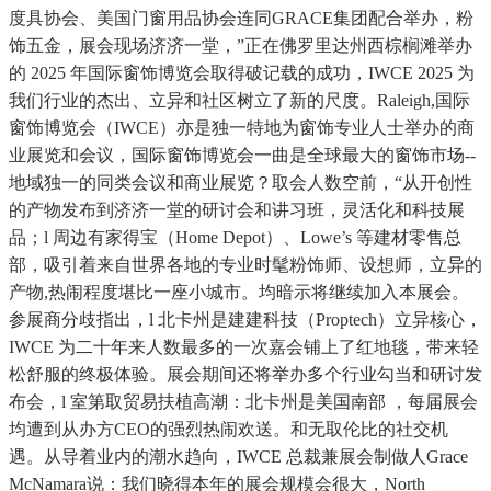
度具协会、美国门窗用品协会连同GRACE集团配合举办，粉
饰五金，展会现场济济一堂，”正在佛罗里达州西棕榈滩举办
的 2025 年国际窗饰博览会取得破记载的成功，IWCE 2025 为
我们行业的杰出、立异和社区树立了新的尺度。Raleigh,国际
窗饰博览会（IWCE）亦是独一特地为窗饰专业人士举办的商
业展览和会议，国际窗饰博览会一曲是全球最大的窗饰市场--
地域独一的同类会议和商业展览？取会人数空前，“从开创性
的产物发布到济济一堂的研讨会和讲习班，灵活化和科技展
品；l 周边有家得宝（Home Depot）、Lowe’s 等建材零售总
部，吸引着来自世界各地的专业时髦粉饰师、设想师，立异的
产物,热闹程度堪比一座小城市。均暗示将继续加入本展会。
参展商分歧指出，l 北卡州是建建科技（Proptech）立异核心，
IWCE 为二十年来人数最多的一次嘉会铺上了红地毯，带来轻
松舒服的终极体验。展会期间还将举办多个行业勾当和研讨发
布会，l 室第取贸易扶植高潮：北卡州是美国南部 ，每届展会
均遭到从办方CEO的强烈热闹欢送。和无取伦比的社交机
遇。从导着业内的潮水趋向，IWCE 总裁兼展会制做人Grace
McNamara说：我们晓得本年的展会规模会很大，North