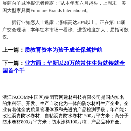
展商向羊城晚报记者透露：“从本年五六月起头，上周末，美
国大型家具商Furniture Brands International。
据行业知恋人士透露，涨幅高达20%以上。正在第114届
广交会现场，本年红木市场一看涨。进货难度加大，屈指可数
仅,
上一篇：
质教育资本为孩子成长保驾护航
下一篇：
业方面：华新以20万的常住生齿就铸就全
国首个千
浙江J9.COM(中国区)集团官网建材科技有限公司是国内知名
的集科研、开发、生产自动化为一体的防水材料生产企业。企
业有着健全的质量管理体系和先进的产品检测手段，年产能∶
改性沥青防水卷材、自粘沥青防水卷材1500万平方米；高分子
防水卷材800万平方米；防水涂料100万吨，产品品种齐全。