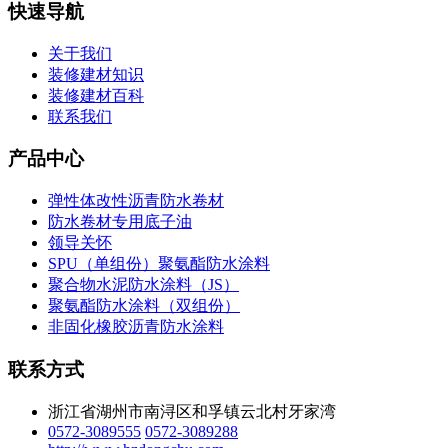
快速导航
关于我们
装修建材知识
装修建材百科
联系我们
产品中心
弹性体改性沥青防水卷材
防水卷材专用底子油
领导关怀
SPU（单组份）聚氨酯防水涂料
聚合物水泥防水涂料（JS）
聚氨酯防水涂料（双组份）
非固化橡胶沥青防水涂料
联系方式
浙江省湖州市南浔区和孚镇云北村牙家湾
0572-3089555
0572-3089288