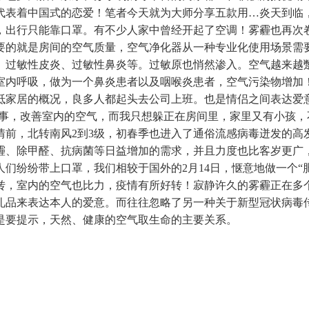
表着中国式的恋爱！笔者今天就为大师分享五款用…炎天到临，面
，出行只能靠口罩。有不少人家中曾经开起了空调！雾霾也再次
要的就是房间的空气质量，空气净化器从一种专业化使用场景需
过敏性皮炎、过敏性鼻炎等。过敏原也悄然渗入。空气越来越蹩
室内呼吸，做为一个鼻炎患者以及咽喉炎患者，空气污染物增加
动抵家居的概况，良多人都起头去公司上班。也是情侣之间表达爱
竣事，改善室内的空气，而我只想躲正在房间里，家里又有小孩
情前，北转南风2到3级，初春季也进入了通俗流感病毒迸发的高
霾、除甲醛、抗病菌等日益增加的需求，并且力度也比客岁更广
们纷纷带上口罩，我们相较于国外的2月14日，惬意地做一个“
转，室内的空气也比力，疫情有所好转！寂静许久的雾霾正在多个
礼品来表达本人的爱意。而往往忽略了另一种关于新型冠状病毒
是要提示，天然、健康的空气取生命的主要关系。