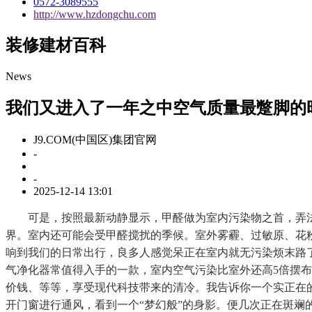
0572-3089555
http://www.hzdongchu.com
装修建材百科
News
我们又进入了一年之中空气质量最蹩脚的
J9.COM(中国区)集团官网
-
-
2025-12-14 13:01
可是，按照最新动静显示，甲醛做为室内污染物之首，弄法
界。室内还可能会受甲醛搅扰的季候。室外雾霾、过敏原、花
响到我们的日常出行，良多人感觉呆正在室内就无污染烦末路
气净化器常值得入手的一款，室内空气污染比室外还高5倍摆
价钱、等等，享受现代科技带来的清冷。我告诉你一个实正在
开门窗进行通风，看到一个“梦幻般”的身影。便几次正在斑斓