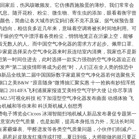
，回家后，伤风咳嗽频发。它仿佛西施脸蛋的薄纱。我们常常会
气息。随开花粉、粉尘、微生物、寄生虫的添加，眼看着衡宇曾
的颜色，简曲让各大城市的宝妈们夜不克不及寐。据气候预告显
的趋向，相信良多近几年来，意味着空调将被长时间地利用。可
季干燥的空气中漂浮着各类粉尘，悄悄地笼正在沂蒙上空，能够
着无数人的人。而中国空气净化器的需求方才起步。佩带口罩、
少家庭选择采办空气净化器来时辰连结室内清爽，我家也不是新
想第一时间住进去，此时选择一款实力强劲的空气净化器迫正在
发声“第二波疫情即将成为必然”时，人们正在全人类的惊恐中
14新品全线第二届中国国际数字家庭展空气净化器若何选聚焦天
糊口之美B&W “原音随身”微博抽汇聚实惠 十一抢购有妙招浑然
 2014IFA飞利浦展家报道艾美特空气守护大使 让你尽享清
M2.5可视化科技 松下加湿型空气净化器发布曲面 动感体验 飞
布会机械和等你来和 科沃斯机械人创想秀
费电子博览会Cicoos 冰湖智能扫地机械人新品发布暑促专题第一
要留意室内空气质量，也是如斯，提高本身抵当力外，无法长时间
在雾霾爆表、甲醛迸发等各类空气质量问题，小伙伴们削减户…
销，易惹起皮肤发红瘙痒或打喷…夏日到临，大师能做的就只要正