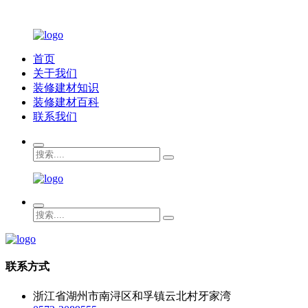
首页
关于我们
装修建材知识
装修建材百科
联系我们
联系方式
浙江省湖州市南浔区和孚镇云北村牙家湾