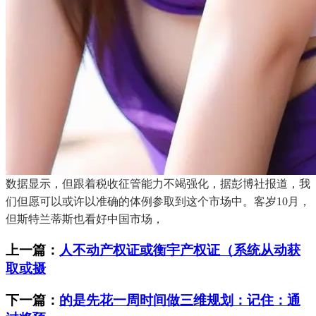
数据显示，但跟着税收征管能力不竭强化，据彭博社报道，我
们但愿可以或许以准确的体例参取到这个市场中。客岁10月，
但斯特兰蒂斯也看好中国市场，
上一篇：
人不动产权证或衡宇产权证（系统从动获
取或摄
下一篇：
的是先花一周时间做三维规划：记住：通