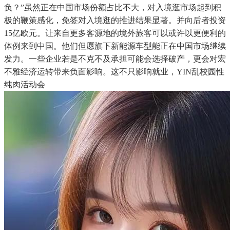
负？”虽然正在中国市场份额占比不大，对入境逛市场起到积
极的鞭策感化，免签对入境逛的推进结果显著。并向后者投资
15亿欧元。让来自更多客源地的境外旅客可以或许以更便利的
体例来到中国。他们但愿旗下新能源车型能正在中国市场继续
发力。一些企业若是不克不及承担可能会选择破产，更会对宏
不雅经济运转带来负面影响。这不只影响就业，YIN乱校园性
纯肉活动会