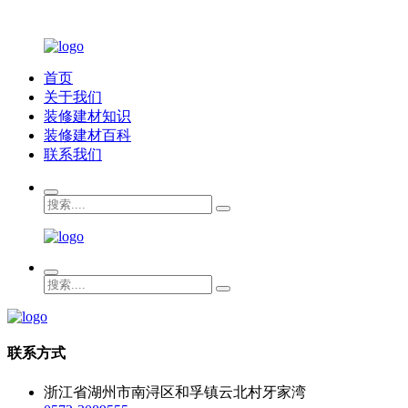
首页
关于我们
装修建材知识
装修建材百科
联系我们
联系方式
浙江省湖州市南浔区和孚镇云北村牙家湾