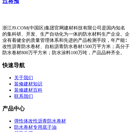
过将预
浙江J9.COM(中国区)集团官网建材科技有限公司是国内知名
的集科研、开发、生产自动化为一体的防水材料生产企业。企
业有着健全的质量管理体系和先进的产品检测手段，年产能∶
改性沥青防水卷材、自粘沥青防水卷材1500万平方米；高分子
防水卷材800万平方米；防水涂料100万吨，产品品种齐全。
快速导航
关于我们
装修建材知识
装修建材百科
联系我们
产品中心
弹性体改性沥青防水卷材
防水卷材专用底子油