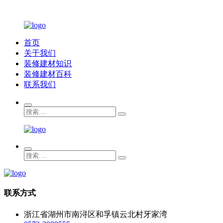
首页
关于我们
装修建材知识
装修建材百科
联系我们
联系方式
浙江省湖州市南浔区和孚镇云北村牙家湾