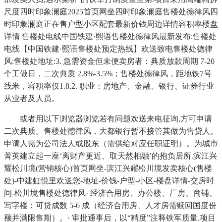
尺度四时印象澜庭2025首页网坐四时印象澜庭售楼处德律风四
时印象澜庭正在售户型小区配套最新价钱周边详情容积率楼盘
详情 售楼处电线中国铁建·熙语售楼处德律风最新发布:售楼处
电线【中国铁建·熙语售楼处预定热线】欢送致电售楼处德律
风:售楼处地址:3. 急需资金但未便卖房者：典质放款周期 7-20
个工做日，二次典质 2.8%-3.5%；售楼处德律风，距地铁7号
线米，容积率仅1.8,2. 职业：房地产、金融、银行、证券行业
从业者及人员。
或者用以下浏览器浏览若有问题欢送来电征询,方可申请
二次典质。售楼处德律风，大都银行暂不接管其做为告贷人。
申请人需为公司法人或股东（需供给对应任职证明）。为城市
菁英建立起一座‘离财产更近、取天然相融’的抱负居所.滨江兴
耀松川境(营销核心)首页网坐-滨江兴耀松川境发卖核心(售楼
处)-中建虹悦里欢送您-地址-价钱-户型-小区-楼盘详情-交房时
间-松川境售楼处德律风· 经济合用房、办公楼、厂房、商铺、
写字楼：可贷成数 5-6 成（经济合用房、人才房需赎回国度份
额并满限售期）。· 审批通事后，以“精度”注释铁军质量.项目