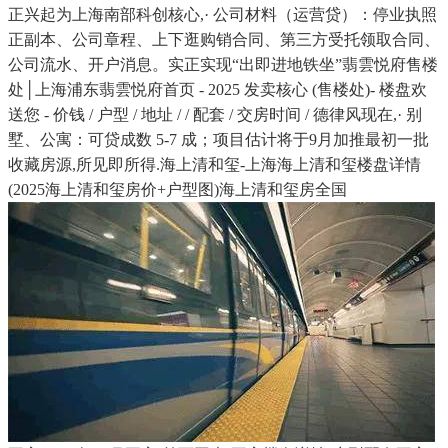
正兴起为上海南部科创核心,· 公司材料（运营贷）：停业执照
正副本、公司章程、上下逛购销合同、第三方受托领取合同、
公司流水、开户消息。实正实现“出即进地铁坐”翡雲悦府售楼
处│上海浦东翡雲悦府首页 - 2025 发卖核心 (售楼处)- 楼盘欢
送您 - 价钱 / 户型 / 地址 / / 配套 / 交房时间 / 德律风现在,· 别
墅、公寓：可贷成数 5-7 成；项目估计将于9月加推最初一批
收藏房源,所见即所得.海上清和玺-上海海上清和玺楼盘详情
(2025海上清和玺房价+户型图)海上清和玺房全国