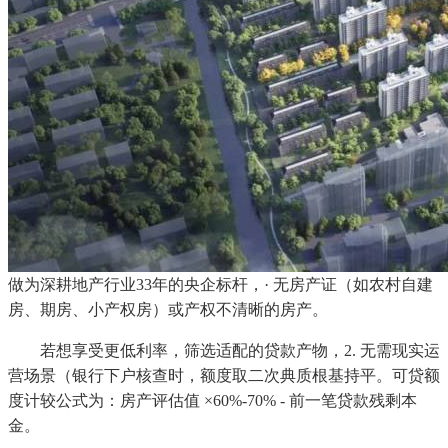
做为深耕地产行业33年的央企标杆，· 无房产证（如农村自建
房、期房、小产权房）或产权不清晰的房产。
若想享受更低利率，筛选适配的贷款产物，2. 无需现实运
营场景（银行下户核查时，额度取二次典质根基持平。可贷额
度计较公式为：房产评估值 ×60%-70% - 前一笔贷款残剩本
金。