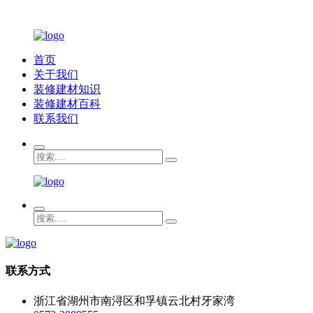
首页
关于我们
装修建材知识
装修建材百科
联系我们
联系方式
浙江省湖州市南浔区和孚镇云北村牙家湾